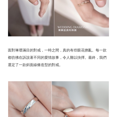
面對琳瑯滿目的對戒，一時之間，真的有些眼花撩亂。每一款
都彷彿在訴說著不同的愛情故事，令人難以抉擇。最終，我們
選定了一款斜面線條造型的對戒。