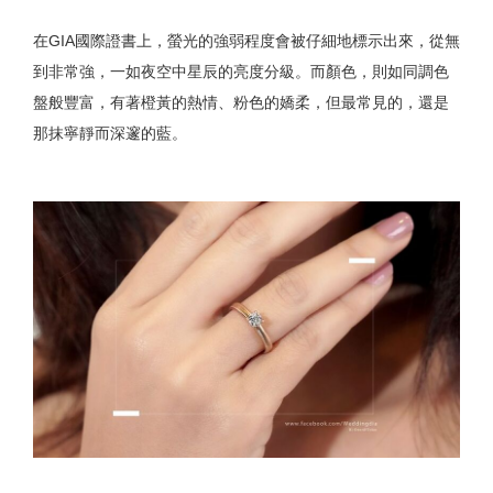
在GIA國際證書上，螢光的強弱程度會被仔細地標示出來，從無
到非常強，一如夜空中星辰的亮度分級。而顏色，則如同調色
盤般豐富，有著橙黃的熱情、粉色的嬌柔，但最常見的，還是
那抹寧靜而深邃的藍。