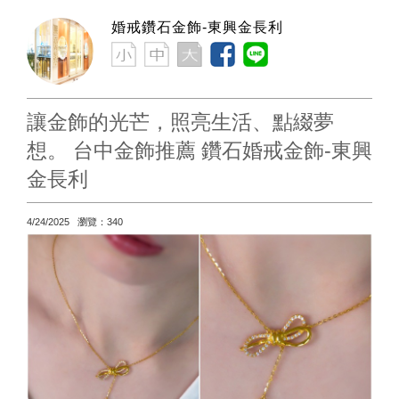
婚戒鑽石金飾-東興金長利
讓金飾的光芒，照亮生活、點綴夢
想。 台中金飾推薦 鑽石婚戒金飾-東興
金長利
4/24/2025 瀏覽：340