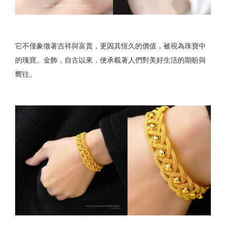
它不僅象徵著吉祥與富貴，更因其恆久的價值，被視為珠寶中
的瑰寶。金飾，自古以來，便承載著人們對美好生活的期盼與
嚮往。