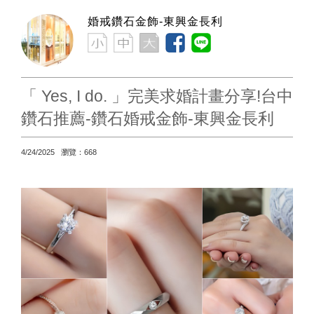
婚戒鑽石金飾-東興金長利
「 Yes, I do. 」完美求婚計畫分享!台中
鑽石推薦-鑽石婚戒金飾-東興金長利
4/24/2025 瀏覽：668