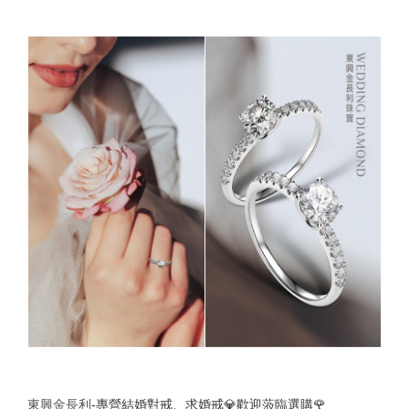
東興金長利
-專營結婚對戒、求婚戒💎歡迎蒞臨選購🌹