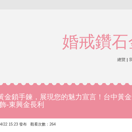
婚戒鑽石
總覽
|
黃金鎖手鍊，展現您的魅力宣言！台中黃金
飾-東興金長利
/22 15:23 發布 觀看次數：264