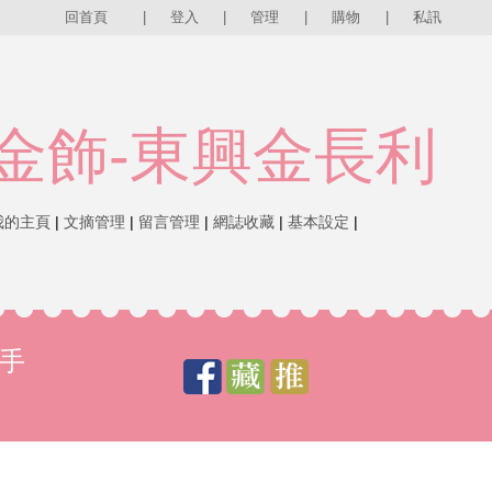
回首頁
|
登入
|
管理
|
購物
|
私訊
金飾-東興金長利
我的主頁
|
文摘管理
|
留言管理
|
網誌收藏
|
基本設定
|
手