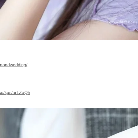
amondwedding/
.co/kgs/arLZaQh