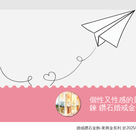
個性又性感的
鍊 鑽石婚戒金
婚戒鑽石金飾-東興金長利 於2025/4