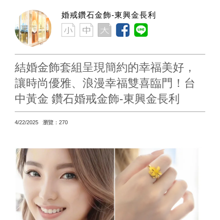
婚戒鑽石金飾-東興金長利
結婚金飾套組呈現簡約的幸福美好，
讓時尚優雅、浪漫幸福雙喜臨門！台
中黃金 鑽石婚戒金飾-東興金長利
4/22/2025 瀏覽：270