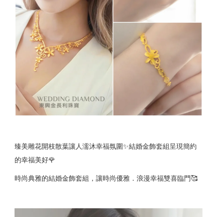
臻美雕花開枝散葉讓人濡沐幸福氛圍✨結婚金飾套組呈現簡約
的幸福美好🌹
時尚典雅的結婚金飾套組，讓時尚優雅．浪漫幸福雙喜臨門🥰