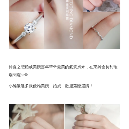
仲夏之戀婚戒美鑽嘉年華🌹最美的氣質風釆，在東興金長利璀
燦閃耀✨💎
小編嚴選多款優雅美鑽．婚戒，歡迎蒞臨選購！