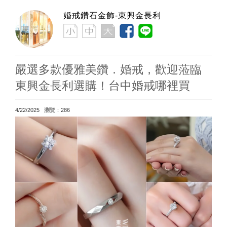
婚戒鑽石金飾-東興金長利
嚴選多款優雅美鑽．婚戒，歡迎蒞臨
東興金長利選購！台中婚戒哪裡買
4/22/2025 瀏覽：286