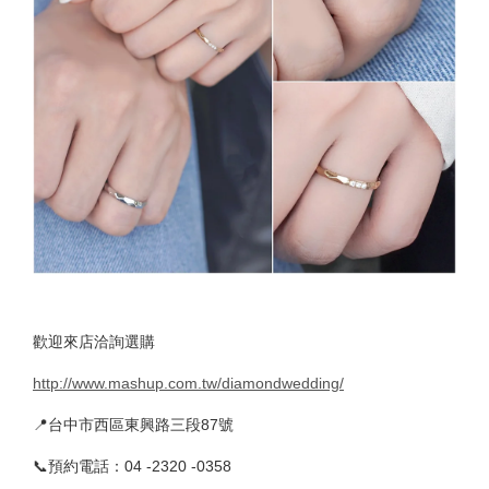
歡迎來店洽詢選購
http://www.mashup.com.tw/diamondwedding/
📍台中市西區東興路三段87號
📞預約電話：04 -2320 -0358