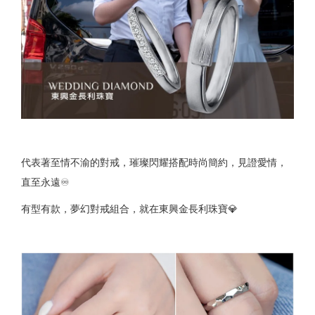
代表著至情不渝的對戒，璀璨閃耀搭配時尚簡約，見證愛情，
直至永遠♾️
有型有款，夢幻對戒組合，就在東興金長利珠寶💎