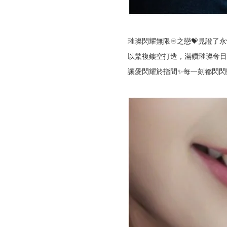
璀璨閃耀無限♾️之戀💝見證了永
以繁複鏤空打造，滿鑽璀璨奪目
讓愛閃耀於指間✨每一刻都閃閃