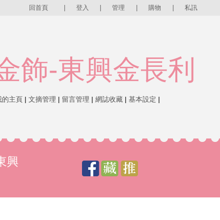
回首頁
|
登入
|
管理
|
購物
|
私訊
金飾-東興金長利
我的主頁
|
文摘管理
|
留言管理
|
網誌收藏
|
基本設定
|
東興