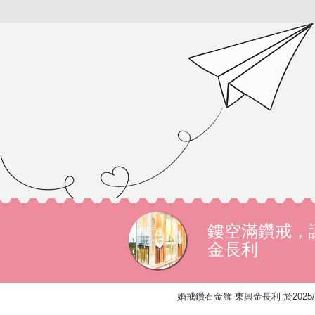
鏤空滿鑽戒，
金長利
婚戒鑽石金飾-東興金長利 於2025/