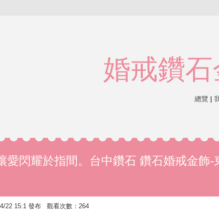
婚戒鑽石
總覽
|
讓愛閃耀於指間。台中鑽石 鑽石婚戒金飾-
4/22 15:1 發布 觀看次數：264