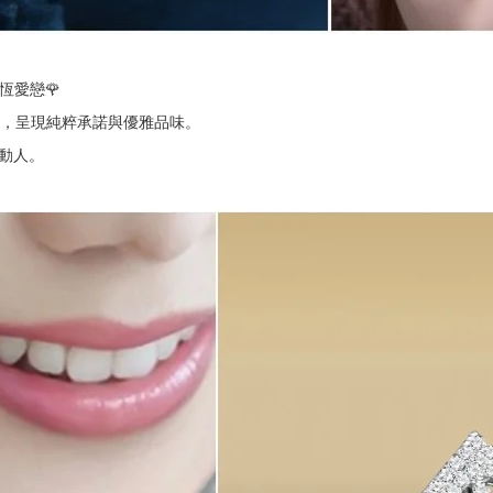
恆愛戀🌹
，呈現純粹承諾與優雅品味。
動人。