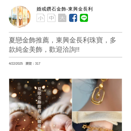
婚戒鑽石金飾-東興金長利
夏戀金飾推薦，東興金長利珠寶，多
款純金美飾，歡迎洽詢!!
4/22/2025 瀏覽：317