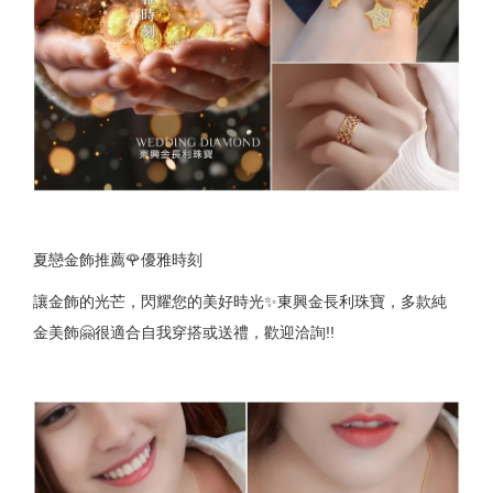
夏戀金飾推薦🌹優雅時刻
讓金飾的光芒，閃耀您的美好時光✨東興金長利珠寶，多款純
金美飾🤗很適合自我穿搭或送禮，歡迎洽詢!!