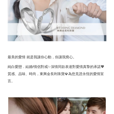
最美的愛情 就是我讓你心動，你讓我窩心。
純白愛戀．結婚/情侶對戒✨深情同款表達對愛情真摯的承諾💖
質感、品味、時尚，東興金長利珠寶💎為您見證永恆的愛情宣
言。