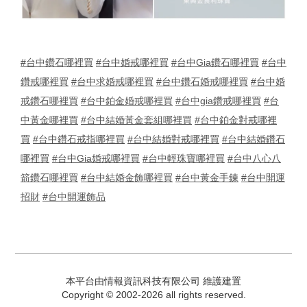
#台中鑽石哪裡買
#台中婚戒哪裡買
#台中Gia鑽石哪裡買
#台中
鑽戒哪裡買
#台中求婚戒哪裡買
#台中鑽石婚戒哪裡買
#台中婚
戒鑽石哪裡買
#台中鉑金婚戒哪裡買
#台中gia鑽戒哪裡買
#台
中黃金哪裡買
#台中結婚黃金套組哪裡買
#台中鉑金對戒哪裡
買
#台中鑽石戒指哪裡買
#台中結婚對戒哪裡買
#台中結婚鑽石
哪裡買
#台中Gia婚戒哪裡買
#台中輕珠寶哪裡買
#台中八心八
箭鑽石哪裡買
#台中結婚金飾哪裡買
#台中黃金手鍊
#台中開運
招財
#台中開運飾品
本平台由情報資訊科技有限公司 維護建置
Copyright © 2002-2026 all rights reserved.