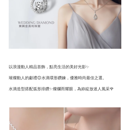
以浪漫動人精品首飾，點亮生活的美好光影✨
璀燦動人的獻禮😊水滴環形鑽鍊，優雅時尚最佳之選。
水滴造型搭配弧形排鑽✨燦爛而耀眼，為妳綻放迷人風采🌹