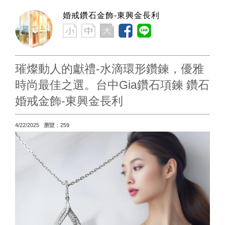
婚戒鑽石金飾-東興金長利
璀燦動人的獻禮-水滴環形鑽鍊，優雅
時尚最佳之選。台中Gia鑽石項鍊 鑽石
婚戒金飾-東興金長利
4/22/2025 瀏覽：259