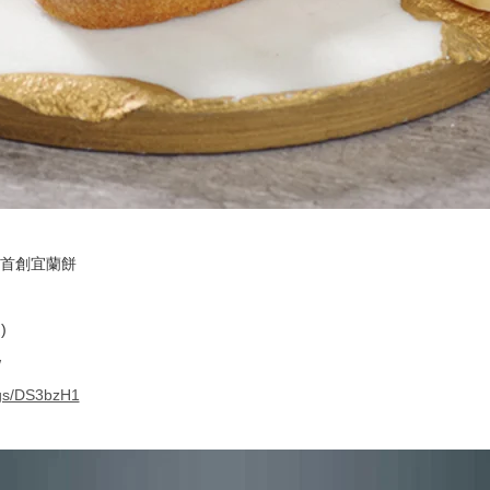
首創宜蘭餅
)
w
kgs/DS3bzH1