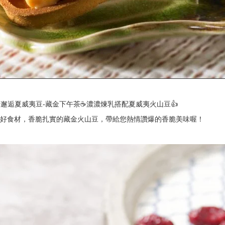
邂逅夏威夷豆-藏金下午茶☕️濃濃煉乳搭配夏威夷火山豆👍
好食材，香脆扎實的藏金火山豆，帶給您熱情讚爆的香脆美味喔！