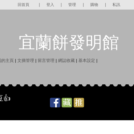
回首頁
|
登入
|
管理
|
購物
|
私訊
宜蘭餅發明館
我的主頁
|
文摘管理
|
留言管理
|
網誌收藏
|
基本設定
|
👍