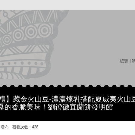
總覽
|
送禮】藏金火山豆-濃濃煉乳搭配夏威夷火山豆
爆的香脆美味！劉鐙徽宜蘭餅發明館
4:50 發布 觀看次數：428