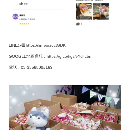
LINE@🟩https://
lin.ee/z6ctGDK
GOOGLE地圖導航：
https://g.co/kgs/vYdTc5n
電話：03-3358809#169