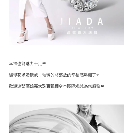
幸福也能魅力十足🌹
繡球花求婚鑽戒，璀璨的將盛放的幸福感爆棚了⭐️
歡迎連繫
高雄嘉大珠寶銀樓
💎本團隊竭誠為您服務💋