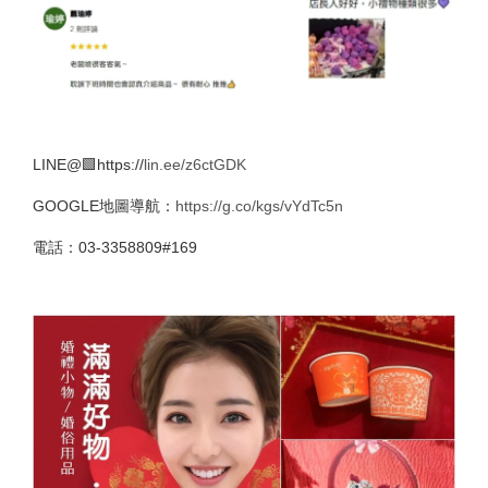
LINE@🟩https://
lin.ee/z6ctGDK
GOOGLE地圖導航：
https://g.co/kgs/vYdTc5n
電話：03-3358809#169