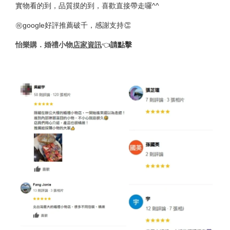
實物看的到，品質摸的到，喜歡直接帶走囉^^
㊗️google好評推薦破千，感謝支持👏
怡樂購．婚禮小物
店家資訊
👈︎
請點擊