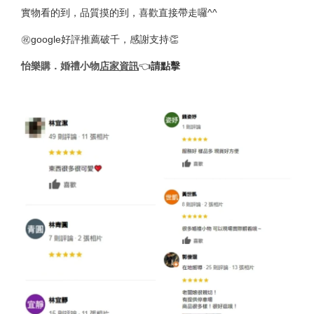
實物看的到，品質摸的到，喜歡直接帶走囉^^
㊗️google好評推薦破千，感謝支持👏
怡樂購．婚禮小物
店家資訊
👈︎
請點擊