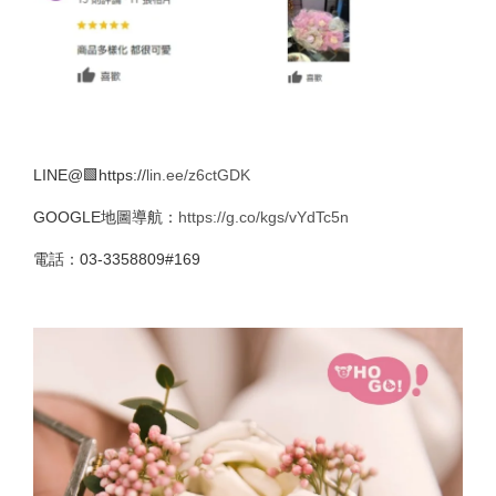
LINE@🟩https://
lin.ee/z6ctGDK
GOOGLE地圖導航：
https://g.co/kgs/vYdTc5n
電話：03-3358809#169