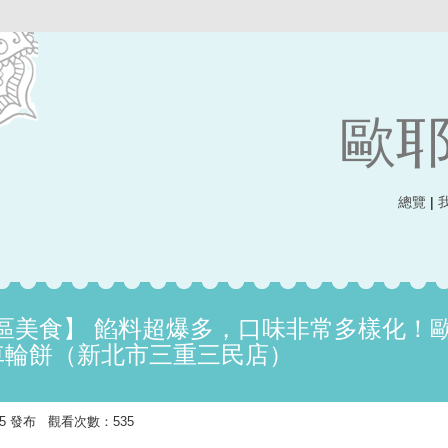
歐耶
總覽
|
區美食】 餡料超爆多，口味非常多樣化！
餡車輪餅（新北市三重三民店）
1:55 發布 觀看次數：535