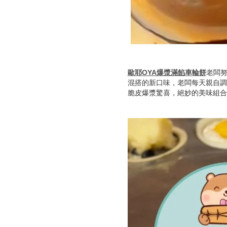
歐耶OYA爆漿滿餡車輪餅
老闆努
混搭的新口味，老闆每天親自調
脆皮爆漿驚喜，絕妙的美味組合