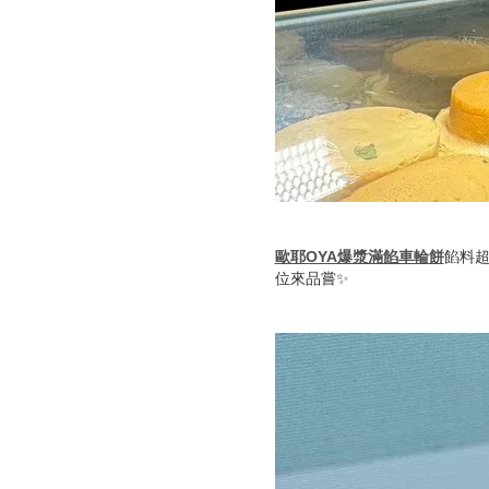
歐耶OYA爆漿滿餡車輪餅
餡料
位來品嘗✨