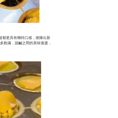
研發都更具有獨特口感，推陳出新
多飽滿，甜鹹之間的美味激盪，