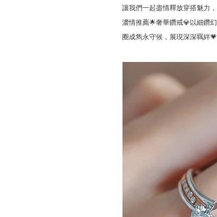
讓我們一起盡情釋放穿搭魅力，
濃情推薦🌟奢華鑽戒💎以細鑽
圈成雋永守候，展現深深羈絆