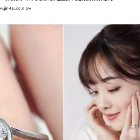
w.jin-tai.com.tw/