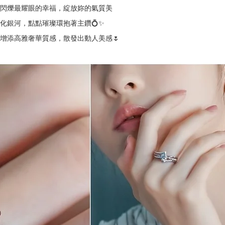
閃爍最耀眼的幸福，綻放妳的氣質美
幻化銀河，點點璀璨環抱著主鑽💍✨
增添高雅奢華質感，散發出動人美感🌷