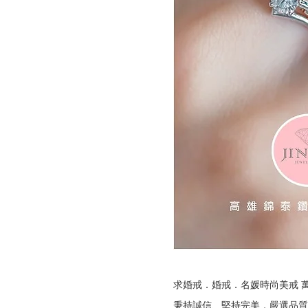
求婚戒．婚戒．名媛時尚美戒 
秉持誠信、堅持完美，嚴選品質