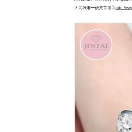
大高雄唯一優質首選👍
http://ww