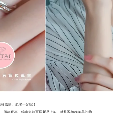
萬種風情、氣場十足呢！
、價格實惠，錦泰多款百搭新品上架，就是要給妳美美的😊