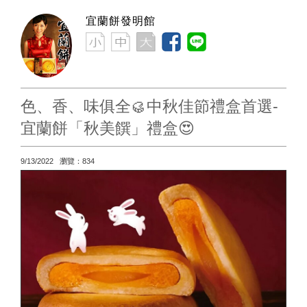
宜蘭餅發明館
色、香、味俱全🥮中秋佳節禮盒首選-
宜蘭餅「秋美饌」禮盒😍
9/13/2022 瀏覽：834