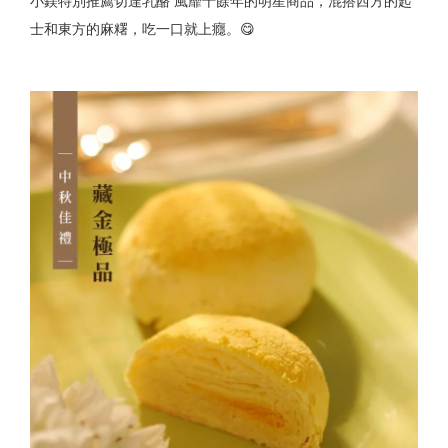
小鎂特別推薦切達乳酪 風靡十餘年的明星商品，混搭西方的起
士和東方的麻糬，吃一口就上癮。😋