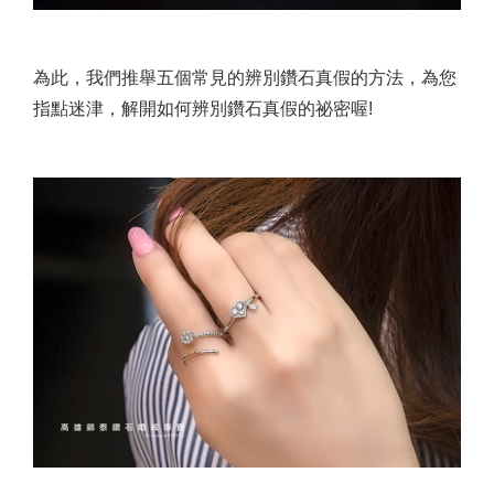
為此，我們推舉五個常見的辨別鑽石真假的方法，為您
指點迷津，解開如何辨別鑽石真假的祕密喔!