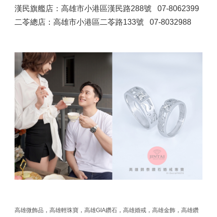
漢民旗艦店：高雄市小港區漢民路288號 07-8062399
二苓總店：高雄市小港區二苓路133號 07-8032988
高雄微飾品
，
高雄輕珠寶
，
高雄GIA鑽石
，
高雄婚戒
，
高雄金飾
，
高雄鑽