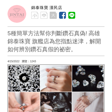
錦泰珠寶 漢民店
5種簡單方法幫你判斷鑽石真偽! 高雄
錦泰珠寶 旗艦店為您指點迷津，解開
如何辨別鑽石真假的祕密。
4/15/2022 瀏覽：1243