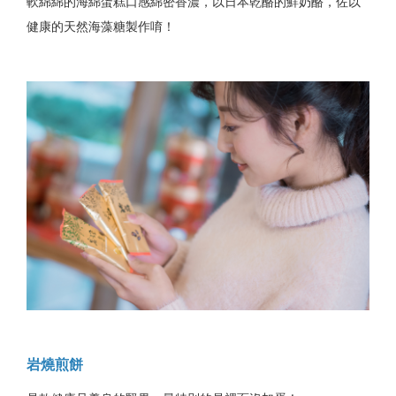
軟綿綿的海綿蛋糕口感綿密香濃，以日本乾酪的鮮奶酪，佐以
健康的天然海藻糖製作唷！
岩燒煎餅