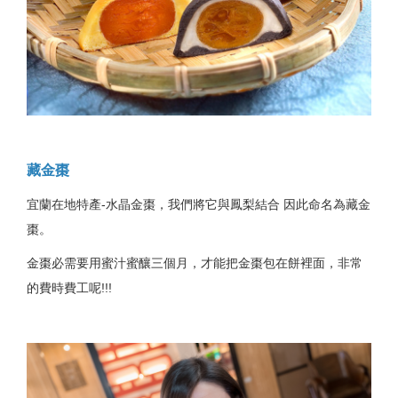
藏金棗
宜蘭在地特產-水晶金棗，我們將它與鳳梨結合 因此命名為藏金
棗。
金棗必需要用蜜汁蜜釀三個月，才能把金棗包在餅裡面，非常
的費時費工呢!!!