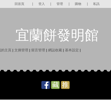
回首頁
|
登入
|
管理
|
購物
|
私訊
宜蘭餅發明館
我的主頁
|
文摘管理
|
留言管理
|
網誌收藏
|
基本設定
|