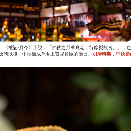
，《禮記·月令》上說：「仲秋之月養衰老，行糜粥飲食。」，
唐朝以後，中秋節成為君王賞賜群臣的節日。
明清時期，中秋節