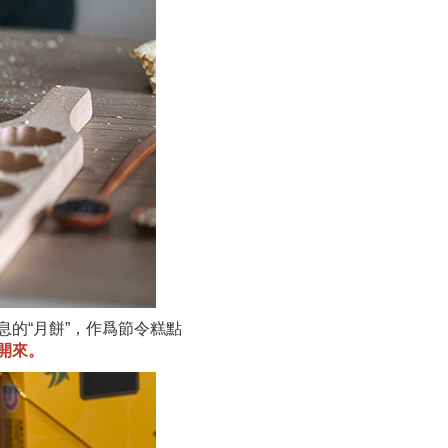
的“月餅”，作爲節令糕點
開來。