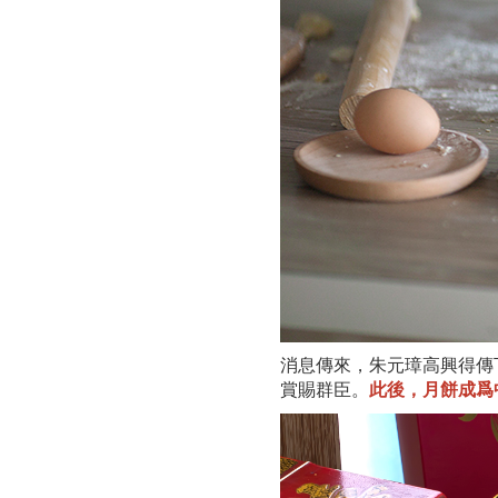
消息傳來，朱元璋高興得傳
賞賜群臣。
此後，月餅成爲