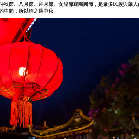
仲秋節、八月節、拜月節、女兒節或團圓節，是衆多民族與華人
的中間，所以稱之爲中秋。