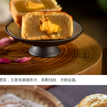
豐富，主要有嫦娥奔月、吳剛伐桂、月餅起義。