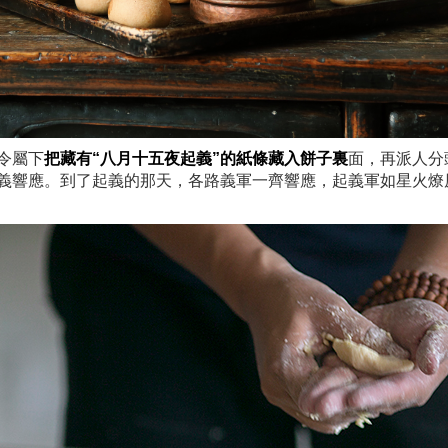
令屬下
把藏有“八月十五夜起義”的紙條藏入餅子裏
面，再派人分
義響應。到了起義的那天，各路義軍一齊響應，起義軍如星火燎