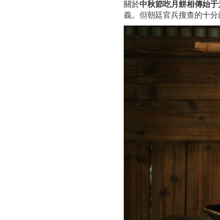
關於
中秋節吃月餅相傳始于
義。但朝廷官兵搜查的十分