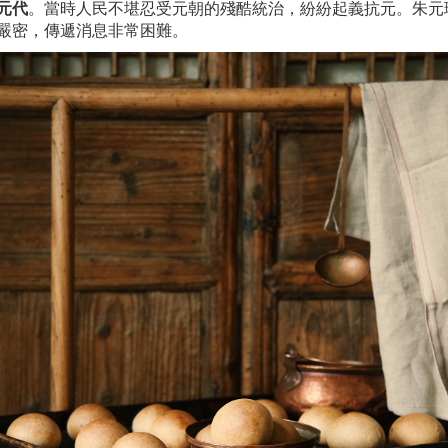
元代
。當時人民不堪忍受元朝的殘酷統治，紛紛起義抗元。朱元
嚴密，傳遞消息非常困難。