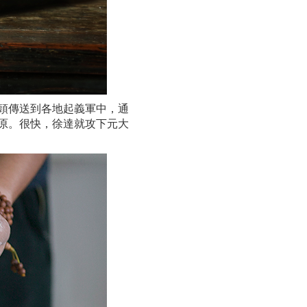
頭傳送到各地起義軍中，通
原。很快，徐達就攻下元大