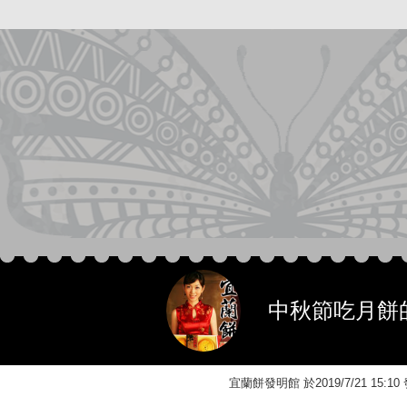
中秋節吃月餅
宜蘭餅發明館 於2019/7/21 15