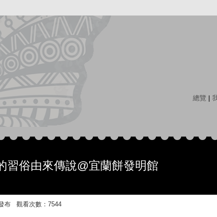
總覽
|
的習俗由來傳說@宜蘭餅發明館
:10 發布 觀看次數：7544