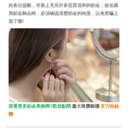
此各位提醒，市面上充斥許多惡質混和的鉑金，故在購
買鉑金飾品時，必須確認清楚鉑金的純度，以免受騙上
當了喔!
想看更多鉑金美飾嗎?歡迎點閱
嘉大珠寶銀樓
官方粉絲
團