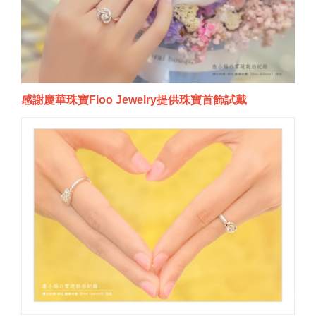
感謝慶華珠寶Floo Jewelry提供珠寶首飾試戴