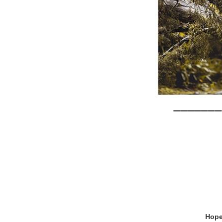
▁▁▁▁▁▁▁
Hop