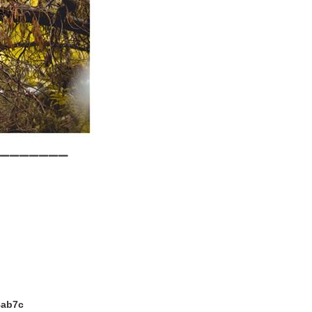
▁▁▁▁▁▁▁
ab7c