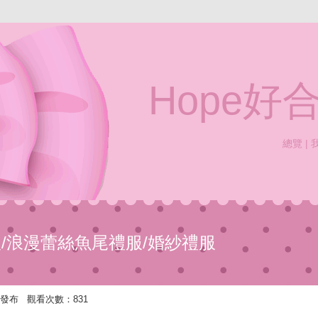
Hope
總覽
|
婚禮/浪漫蕾絲魚尾禮服/婚紗禮服
3:40 發布 觀看次數：831