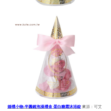
婚禮小物-半圓錐泡澡禮盒 蛋白糖霜沐浴錠
來
源：可艾