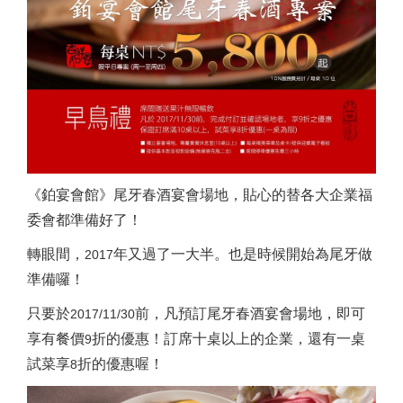
《鉑宴會館》尾牙春酒宴會場地，貼心的替各大企業福
委會都準備好了！
轉眼間，
年又過了一大半。也是時候開始為尾牙做
2017
準備囉！
只要於
前，凡預訂尾牙春酒宴會場地，即可
2017/11/30
享有餐價
折的優惠！訂席十桌以上的企業，還有一桌
9
試菜享
折的優惠喔！
8