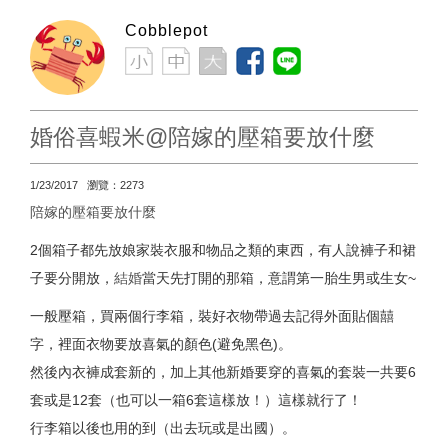
Cobblepot
婚俗喜蝦米@陪嫁的壓箱要放什麼
1/23/2017 瀏覽：2273
陪嫁的壓箱要放什麼
2個箱子都先放娘家裝衣服和物品之類的東西，有人說褲子和裙
子要分開放，
結婚
當天先打開的那箱，意謂第一胎生男或生女~
一般壓箱，買兩個行李箱，裝好衣物帶過去記得外面貼個囍
字，裡面衣物要放喜氣的顏色(避免黑色)。
然後內衣褲成套新的，加上其他新婚要穿的喜氣的套裝一共要6
套或是12套（也可以一箱6套這樣放！）這樣就行了！
行李箱以後也用的到（出去玩或是出國）。