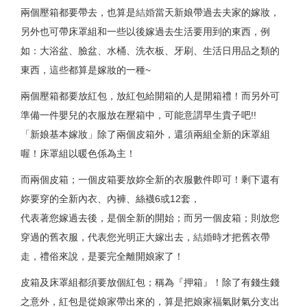
兩個壓箱都要帶去，也算是
結婚
當天新娘帶過去夫家的嫁妝，
另外也可帶床罩組和一些以後嫁過去生活要用到的東西，例
如：大浴盆、臉盆、水桶、洗衣板、牙刷、生活日用品之類的
東西，這些都算是嫁妝的一種~
兩個壓箱都要放紅包，放紅包給開箱的人是開箱禮！而另外可
準備一件嬰兒的衣服放在壓箱中，可能意謂早生貴子吧!!
「新娘基本嫁妝」除了兩個皮箱外，還須兩組全新的床罩組
喔！床罩組以暖色係為主！
而兩個皮箱；一個皮箱要放妳全新的衣服數件即可！剩下還有
妳要穿的全新內衣、內褲、絲襪6或12套，
代表著您嫁過去後，是個全新的開始；而另一個皮箱；則放您
穿過的舊衣服，代表您光明正大嫁出去，
結婚
時才把舊衣帶
走，禮俗來說，是要完全離開娘家了！
皮箱及床罩組都須要放個紅包；稱為『押箱』！除了有錢生錢
之意外，紅包是從娘家帶出來的，算是把娘家福氣財氣分支出