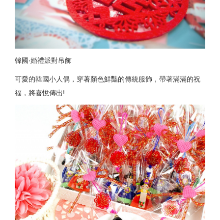
韓國‧
婚禮
派對吊飾
可愛的韓國小人偶，穿著顏色鮮豔的傳統服飾，帶著滿滿的祝
福，將喜悅傳出!