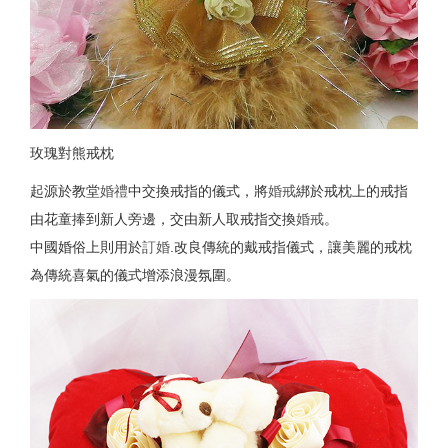
玫瑰對熊戒枕
起源於教堂
婚禮
中交換戒指的儀式，將
婚戒
綁於戒枕上的戒指
由花童捧到新人旁邊，交由新人取戒指交換
婚戒
。
中國婚俗上則用於
訂婚
.改良傳統的戴戒指儀式，讓美麗的戒枕
為傳統喜氣的儀式增添浪漫氛圍。