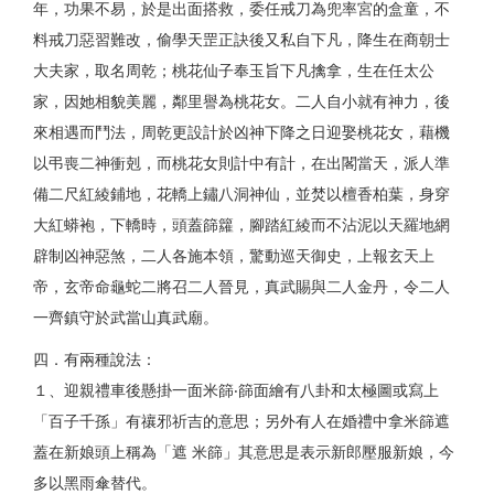
年，功果不易，於是出面搭救，委任戒刀為兜率宮的盒童，不
料戒刀惡習難改，偷學天罡正訣後又私自下凡，降生在商朝士
大夫家，取名周乾；桃花仙子奉玉旨下凡擒拿，生在任太公
家，因她相貌美麗，鄰里譽為桃花女。二人自小就有神力，後
來相遇而鬥法，周乾更設計於凶神下降之日迎娶桃花女，藉機
以弔喪二神衝剋，而桃花女則計中有計，在出閣當天，派人準
備二尺紅綾鋪地，花轎上鏽八洞神仙，並焚以檀香柏葉，身穿
大紅蟒袍，下轎時，頭蓋篩籮，腳踏紅綾而不沾泥以天羅地網
辟制凶神惡煞，二人各施本領，驚動巡天御史，上報玄天上
帝，玄帝命龜蛇二將召二人晉見，真武賜與二人金丹，令二人
一齊鎮守於武當山真武廟。
四．有兩種說法：
１、迎親禮車後懸掛一面米篩‧篩面繪有八卦和太極圖或寫上
「百子千孫」有禳邪祈吉的意思；另外有人在婚禮中拿米篩遮
蓋在新娘頭上稱為「遮 米篩」其意思是表示新郎壓服新娘，今
多以黑雨傘替代。