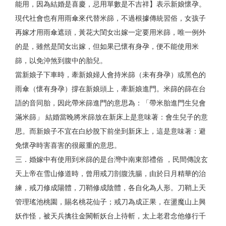
能用，因為結婚是喜慶，忌用單數是不吉祥】表示新娘懷孕。
現代社會也有用雨傘來代替米篩，不過根據傳統習俗，女孩子
再嫁才用雨傘遮頭，黃花大閨女出嫁一定要用米篩，唯一例外
的是，雖然是閨女出嫁，但如果已懷有身孕，便不能使用米
篩，以免沖煞到腹中的胎兒。
當新娘子下車時，牽新娘婦人會持米篩（未有身孕）或黑色的
雨傘（懷有身孕）撐在新娘頭上，牽新娘進門。米篩的篩在台
語的音同胎，因此帶米篩進門的意思為：「帶米胎進門生兒會
滿米篩」 結婚當晚將米篩放在新床上是意味著：會生兒子的意
思。而新娘子不宜在白紗脫下前坐到新床上，這是意味著：避
免懷孕時害喜害的很嚴重的意思。
三．婚嫁中有使用到米篩的是台灣中南東部禮俗 ，民間傳說玄
天上帝在雪山修道時，曾用戒刀剖腹洗腸，由於日月精華的治
練，戒刀修成陽體，刀鞘修成陰體，各自化為人形。刀鞘上天
管理瑤池桃園，賜名桃花仙子；戒刀為成正果，在盪魔山上興
妖作怪，被天兵擒往金闕斬妖台上待斬，太上老君念他修行千