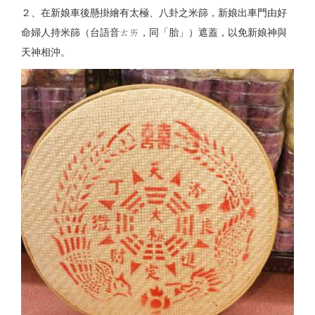
２、在新娘車後懸掛繪有太極、八卦之米篩，新娘出車門由好
命婦人持米篩（台語音ㄊㄞ，同「胎」）遮蓋，以免新娘神與
天神相沖。