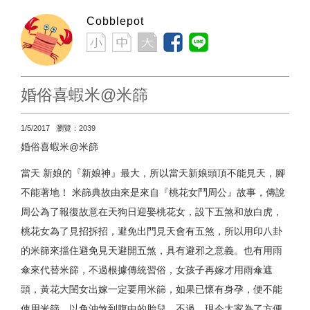
Cobblepot
婚俗喜蝦米@米篩
1/5/2017 瀏覽：2039
婚俗喜蝦米@米篩
當天 新娘的『新娘神』最大，所以當天新娘頭頂不能見天，腳
不能著地！ 米篩典故由來是來自『桃花女鬥周公』故事，傳說
周公為了報復故意在天狗日迎娶桃花女，設下五煞和放白虎，
桃花女為了見招拆招，避免出門見天會有五煞，所以用印八卦
的米篩來擋住避免見天避開五煞，具有避邪之意義。也有用雨
傘來代替米篩，不過根據傳統習俗，女孩子再嫁才用雨傘遮
頭，黃花大閨女出嫁一定要用米篩，如果已懷有身孕，便不能
使用米篩，以免沖煞到腹中的胎兒。不過，現今大家為了方便