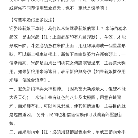
或習俗不同即便用黑傘遮天，也不一定就是懷孕唷！
【有關本婚俗更多說法】
迎娶時新娘下車時，為何以米篩遮著新娘的頭上？ 米篩俗稱米
篩笠，是由米篩【註：上面必須印有八卦形狀】、斗笠，才能
形成米篩。斗笠必須放在米篩上面，用紅絲線綁成一個星星形
狀。可以綁上禮車紅帶上，新娘下車由媒婆放在新娘頭上，一
個拳頭高。米篩是由周公鬥桃花女傳說演變過來，主要祭天狗
用。如果新娘用米篩遮日，表示新娘無身孕【如果新娘懷孕用
米篩，傳說會流產】。
一、避免新娘神與天神相沖。（因為當天新娘最大，但總不能
大過天公）！米篩上畫有紅色的八卦及太極圖，用意在於避
邪，而米篩有孔，可以照見邪魔，使其無所遁形，主要目的就
是趨吉避凶。 另外，民間也相信這個動作可以讓新郎壓服新
娘。
二、如果用雨傘【註：必須用雙節黑色雨傘，單或三節雨傘不