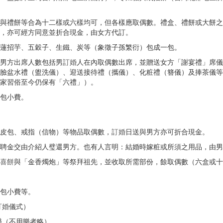
與禮餅等合為十二樣或六樣均可，但各樣應取偶數。禮盒、禮餅或大餅之
，亦可經方同意並折合現金，由女方代訂。
蓮招芋、五穀子、生鐵、炭等（象徵子孫繁衍）包成一包。
男方出席人數包括男
訂婚
人在內取偶數出席，並贈送女方「謝宴禮」席儀
臉盆水禮（盥洗儀）、迎送接待禮（攜儀）、化粧禮（簪儀）及捧茶儀等
家習俗至今仍保有「六禮」）。
包小費。
皮包、戒指（信物）等物品取偶數，
訂婚
日送與男方亦可折合現金。
聘金交由介紹人璧還男方。也有人言明：結婚時嫁粧或所須之用品，由男
喜餅
與「金香燭炮」等祭拜祖先，並收取所需部份，餘取偶數（六盒或十
包小費等。
訂婚
儀式）
樂（不用樂者略）