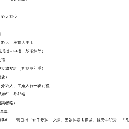
紹人就位
書
介紹人、主婚人用印
戴戒指－中指、戴項鍊等）
躬禮
友致祝詞（宜簡單莊重）
簡要）
、介紹人、主婚人行一鞠躬禮
親屬行一鞠躬禮
樂者略）
尊親。
茶」，舊日指「女子受聘」之謂。因為聘婦多用茶。據天中記云：「凡