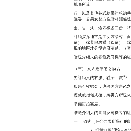
地區所流
行）以及其他各式糖果餅乾總共
議妥，若男女雙方住所相距遙遠
金、香、燭、炮四樣各二份，將
訂婚
宴席通常是由女方請客，而
儀）、端菜服務禮（端儀）、端
風的地區才分得這麼清楚。（客
贈送介紹人的
喜餅
及司機等的紅
（三） 女方應準備之物品
男
訂婚
人的衣服、鞋子、皮帶、
如果不收聘金，應將男方送來之
經戴戒指儀式後，將男方所送來
準備
訂婚
宴席。
贈送介紹人的
喜餅
及司機等的紅
一、 儀式（在公共場所舉行的
（一）
訂婚
典禮開始－奏