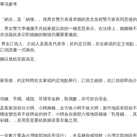
事項參考
「納吉」及「納徵」。係男女雙方表達求婚的意念並經雙方家長同意後的
，男女雙方準備攜手共組家庭以前的一種意思表示。在法律上，婚姻雖不
亦須藉此表示對婚姻的敬慎仍屬重要儀節。
、男女
訂婚
人、介紹人及親友代表等，於約定日期，在女家或約定之地點
訂婚
證書一式兩份。
糖以發給至親為宜。
家長後，約定時間在女家或約定地點舉行。
訂婚
之細節，在
訂婚
前即由介
項鍊、手鐲、戒指、耳環等金飾，取偶數，亦可折合現金。
及客家習俗分大聘、小聘兩種，女方收小聘不收大聘；新竹地區有部份不
構改變也有不收聘金的例子。小聘金在南部六堆地區稱做「乳母錢」，其
衫錢」，其用意是要給新娘添置衣服之用。
一盒數斤重為台灣南部地區所流行），冬瓜糖與戒指餅（台灣北部地區所