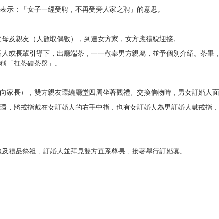
表示：「女子一經受聘，不再受旁人家之聘」的意思。
父母及親友（人數取偶數），到達女方家，女方應禮貌迎接。
紹人或長輩引導下，出廳端茶，一一敬奉男方親屬，並予個別介紹。茶畢
稱「扛茶磧茶盤」。
向家長），雙方親友環繞廳堂四周坐著觀禮。交換信物時，男女
訂婚
人面
環，將戒指戴在女
訂婚
人的右手中指，也有女
訂婚
人為男
訂婚
人戴戒指，
炮及禮品祭祖，
訂婚
人並拜見雙方直系尊長，接著舉行
訂婚
宴。