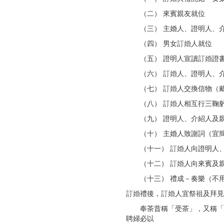
（二） 來賓親友就位
（三） 主婚人、證明人、介
（四） 男女
訂婚
人就位
（五） 證明人宣讀
訂婚
證
（六）
訂婚
人、證明人、
（七）
訂婚
人交換信物（
（八）
訂婚
人相互行三鞠
（九） 證明人、介紹人及親
（十） 主婚人致謝詞（宜
（十一）
訂婚
人向證明人
（十二）
訂婚
人向來賓及
（十三） 禮成－奏樂（不用
訂婚
禮後，
訂婚
人宜祭祖及拜見
奉茶昔稱「受茶」，又稱「呷
聘婦必以