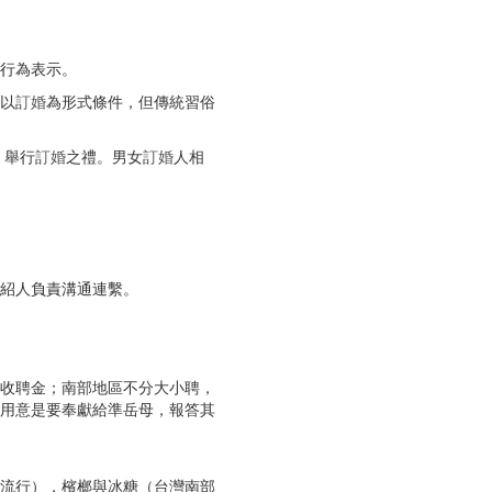
行為表示。
以
訂婚
為形式條件，但傳統習俗
，舉行
訂婚
之禮。男女
訂婚
人相
紹人負責溝通連繫。
收聘金；南部地區不分大小聘，
用意是要奉獻給準岳母，報答其
流行），檳榔與冰糖（台灣南部