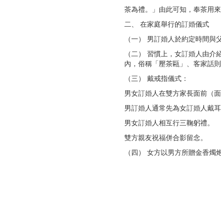
茶為禮。」由此可知，奉茶用來
二、 在家庭舉行的
訂婚
儀式
（一） 男
訂婚
人於約定時間與
（二） 習慣上，女
訂婚
人由介
內，俗稱「壓茶甌」、客家話則
（三） 戴戒指儀式：
男女
訂婚
人在雙方家長面前（面
男
訂婚
人通常先為女
訂婚
人戴耳
男女
訂婚
人相互行三鞠躬禮。
雙方親友祝福併合影留念。
（四） 女方以男方所贈金香燭