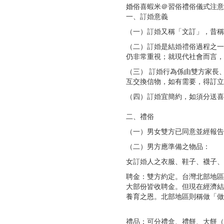
婚俗喜蝦米＠習俗禮俗儀式注意
一、
訂婚
意義
（一）
訂婚
又稱「文訂」，昔稱
（二）
訂婚
是結
婚禮
俗過程之一
仍非常重視；就現代社會而言，
（三）
訂婚
行為係由雙方家長
互交換信物，如有需要，得訂立
（四）
訂婚
宜簡約，如須分送喜
二、禮俗
（一）男女雙方已同意並經報告
（二）男方應準備之物品：
女
訂婚
人之衣服、鞋子、襪子、
聘金：雙方約定。台灣北部地區
大部份皆收聘金。但現在經濟結
養育之恩。北部地區則稱做「做
禮品：可分禮盒、禮餅、大餅（