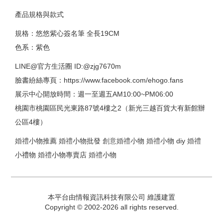
產品規格與款式
規格：悠悠紫心簽名筆 全長19CM
色系：紫色
LINE@官方生活圈 ID:@zjg7670m
臉書紛絲專頁：https://www.facebook.com/ehogo.fans
展示中心開放時間：週一至週五AM10:00~PM06:00
桃園市桃園區民光東路87號4樓之2（新光三越百貨大有新館辦
公區4樓）
婚禮
小物推薦
婚禮
小物批發
創意
婚禮
小物
婚禮
小物 diy
婚禮
小禮物
婚禮
小物專賣店
婚禮
小物
本平台由情報資訊科技有限公司 維護建置
Copyright © 2002-2026 all rights reserved.