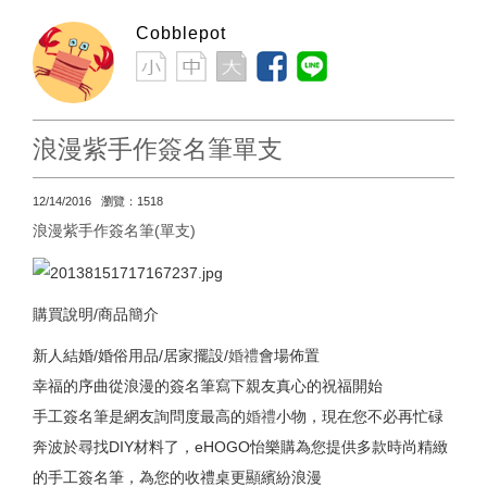
Cobblepot
浪漫紫手作簽名筆單支
12/14/2016 瀏覽：1518
浪漫紫手作簽名筆(單支)
購買說明/商品簡介
新人結婚/婚俗用品/居家擺設/
婚禮
會場佈置
幸福的序曲從浪漫的簽名筆寫下親友真心的祝福開始
手工簽名筆是網友詢問度最高的
婚禮
小物，現在您不必再忙碌
奔波於尋找DIY材料了，eHOGO怡樂購為您提供多款時尚精緻
的手工簽名筆，為您的收禮桌更顯繽紛浪漫