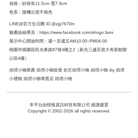
規格：紗袋長11.5cm 寬7.9cm
色系：隨機出貨不挑色
LINE@官方生活圈 ID:@zjg7670m
臉書紛絲專頁：https://www.facebook.com/ehogo.fans
展示中心開放時間：週一至週五AM10:00~PM06:00
桃園市桃園區民光東路87號4樓之2（新光三越百貨大有新館辦
公區4樓）
婚禮
小物推薦
婚禮
小物批發
創意
婚禮
小物
婚禮
小物 diy
婚禮
小禮物
婚禮
小物專賣店
婚禮
小物
本平台由情報資訊科技有限公司 維護建置
Copyright © 2002-2026 all rights reserved.