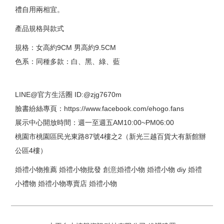
禮自用兩相宜。
產品規格與款式
規格：女高約9CM 男高約9.5CM
色系：同種多款：白、黑、綠、藍
LINE@官方生活圈 ID:@zjg7670m
臉書紛絲專頁：https://www.facebook.com/ehogo.fans
展示中心開放時間：週一至週五AM10:00~PM06:00
桃園市桃園區民光東路87號4樓之2（新光三越百貨大有新館辦
公區4樓）
婚禮
小物推薦
婚禮
小物批發
創意
婚禮
小物
婚禮
小物 diy
婚禮
小禮物
婚禮
小物專賣店
婚禮
小物