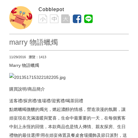
Cobblepot
marry 物語蠟燭
11/29/2016 瀏覽：1413
Marry 物語蠟燭
購買說明/商品簡介
送客禮/探房禮/進場禮/迎賓禮/喝茶回禮
點燃蠟蠋微醺的燭光，燃起濃醇的情感，營造浪漫的氛圍，讓
婚宴
現在充滿溫暖與驚喜，生命中最重要的一天，在每個賓客
中刻上永恆的回憶，本款商品也是情人傳情、親友探房、生日
禮物的最佳選擇!用在
婚宴
佈置及餐桌會場擺飾及節日派對，送