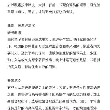
多以乳霜按摩肚皮、大腿、臀部，並配合適當的運動，避免體
重增加過快、過多，才能避免妊娠紋的出現。
腿部—按摩與清潔
靜脈曲張
由於懷孕會對腿部造成壓力，使許多孕婦出現靜脈曲張的情
形。輕微的靜脈曲張可以注射血管凝固劑來治療，嚴重者則需
要開刀。至於平時的保養，應以加強腿部的循環為主，多運
動，久站或久走應穿著彈性襪，晚上沐浴可順便足浴，並將腿
抬高入睡，都能促進血液的回流。
黴菌感染
有些人以為香港腳是男士的專利，其實，有許多女性在當媽媽
之後，也變得容易有香港腳！因為懷孕時的抵抗力較差，加上
身體容易出汗，造成黴菌容易感染的身體環境。因此，平常應
保持足部的清爽與通風，並且要常常清洗，才能夠遠離香港