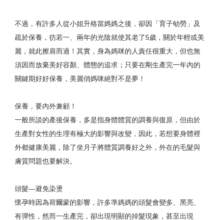
不過，有許多人從小姐升格當媽媽之後，卻因「育子劬勞」及
疏於保養，彷若一、兩年的光陰就使其老了5歲，關於年輕或美
麗，就此擦肩而過！其實，身為媽咪的人責任很重大，但也無
須因而放棄美好容顏、體態的追求；只要在剛生產完一年內的
關鍵期好好保養，美麗俏媽咪絕對不是夢！
保養，要內外兼顧！
一般所談的產後保養，多是指身體體質的調養與復原，但由於
生產對女性的生理有極大的影響與改變，因此，若想要身體裡
外都健康美麗，除了坐月子將體質調養好之外，外在的毛髮與
膚質問題也要解決。
頭髮—避免染燙
懷孕時因為荷爾蒙的影響，許多準媽媽的頭髮會變多、黑亮、
有彈性，然而一生產完，卻出現明顯的掉髮現象，甚至出現