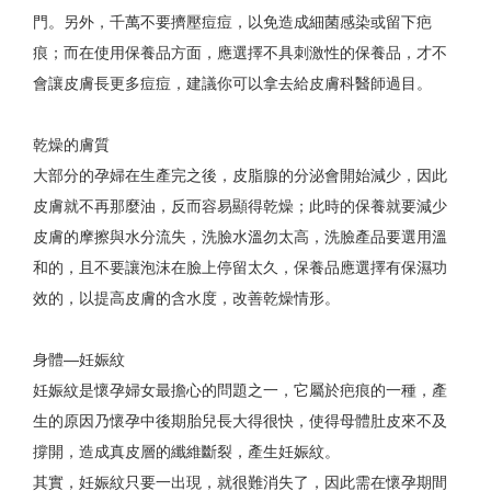
門。另外，千萬不要擠壓痘痘，以免造成細菌感染或留下疤
痕；而在使用保養品方面，應選擇不具刺激性的保養品，才不
會讓皮膚長更多痘痘，建議你可以拿去給皮膚科醫師過目。
乾燥的膚質
大部分的孕婦在生產完之後，皮脂腺的分泌會開始減少，因此
皮膚就不再那麼油，反而容易顯得乾燥；此時的保養就要減少
皮膚的摩擦與水分流失，洗臉水溫勿太高，洗臉產品要選用溫
和的，且不要讓泡沫在臉上停留太久，保養品應選擇有保濕功
效的，以提高皮膚的含水度，改善乾燥情形。
身體—妊娠紋
妊娠紋是懷孕婦女最擔心的問題之一，它屬於疤痕的一種，產
生的原因乃懷孕中後期胎兒長大得很快，使得母體肚皮來不及
撐開，造成真皮層的纖維斷裂，產生妊娠紋。
其實，妊娠紋只要一出現，就很難消失了，因此需在懷孕期間