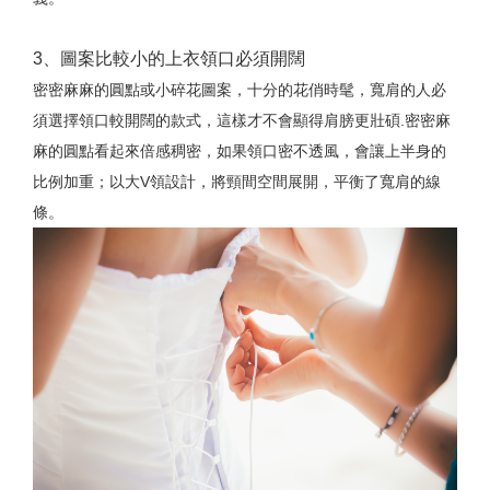
3、圖案比較小的上衣領口必須開闊
密密麻麻的圓點或小碎花圖案，十分的花俏時髦，寬肩的人必
須選擇領口較開闊的款式，這樣才不會顯得肩膀更壯碩.密密麻
麻的圓點看起來倍感稠密，如果領口密不透風，會讓上半身的
比例加重；以大V領設計，將頸間空間展開，平衡了寬肩的線
條。