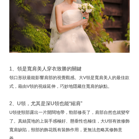
1、領是寬肩美人穿衣致勝的關鍵
領口形狀最能影響肩部的視覺觀感。大V領是寬肩美人的最佳款
式，藉由V領的視線延伸，巧妙地隱藏住寬肩的缺點。
2、U領，尤其是深U領也能“縮肩”
U領使頸部露出一片開闊地帶，勁部修長了，肩部自然也就變窄
了。真絲質地的上裝手感極好、懸垂性也極佳，大U領有效修飾
寬肩缺陷，頸部的飾花既有裝飾作用，更無法忽略其修飾意
義。