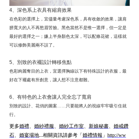
4、深色系上衣具有縮肩效果
在色彩的選擇上，宜儘量考慮深色系，具有收斂的效果，讓肩
膀寬大的人不再愁眉苦臉。黑色當然不是惟一選擇，但一定是
最好的選擇之一；嫌上半身顏色太深，可以配條花裙，這樣就
可以修飾美麗兩不誤了。
5、別致的衣襬設計轉移焦點
色彩絢麗奪目的上衣，宜選擇胸線以下有特殊設計的衣服，最
好在下襬處有所創意，讓人想不注意都難。
6、有特色的上衣會讓人完全忘了寬肩
別致的設計、花俏的圖案……只要能將人的視線牢牢吸引住就
行。
更多
婚禮
、
婚紗禮服
、
婚紗工作室
、
新娘秘書
、
婚戒鑽
石
、
婚宴場地
...相關資訊請參考「
婚禮情報
」
http://ww