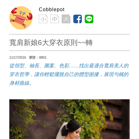
Cobblepot
寬肩新娘6大穿衣原則~~轉
11/17/2016 瀏覽：8801
從領型、袖長、圖案、色彩……找出最適合寬肩美人的
穿衣哲學，讓你輕鬆擺脫自己的體型困擾，展現勻稱的
身材曲線
。