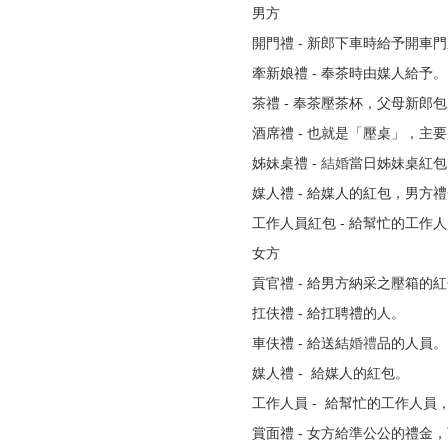
男方
開門禮 - 新郎下車時給予開車
牽新娘禮 - 奉茶時由媒人給予。
茶禮 - 奉茶壓茶杯，父母新郎
酒席禮 - 也就是「壓桌」，主
姊妹桌禮 -
結婚
當日姊妹桌紅包
媒人禮 - 給媒人的紅包，男方
工作人員紅包 - 給幫忙的工作
女方
貢官禮 - 給男方納采之壓箱的
扛伕禮 - 給扛聘禮的人。
車伕禮 - 給送結
婚禮
品的人員。
媒人禮 - 給媒人的紅包。
工作人員 - 給幫忙的工作人員
賞面禮 - 女方給準公公的禮金