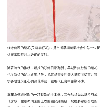
細緻典雅的纏花(又稱春仔花)，是台灣早期農業社會中每一位新
娘在出閣時頭上必備的髮飾。
隨著時代的推移，新娘的頭飾日漸翻新，早期艷紅欲滴的纏花
也從新娘的髮上逐漸消失，尤其是需要耗費大量時間從事此種
需要耐性與細心的纏花手藝，在現代社會中更顯稀少。
纏花為傳統民間的一項特殊的手工藝，其作法是先以紙片剪成
花瓣型，在紙型周圍圈上衣圈圈的細鐵絲，然後將繡線分成四