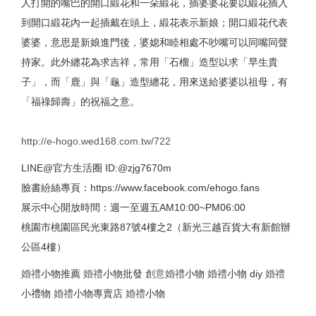
人打開的嘴巴的開口緞花和一朵緞花，插婆婆花要以緞花插入
到開口緞花內一起插戴在頭上，緞花表示新娘；開口緞花代表
婆婆，意思是新娘進門後，婆媳和睦相處不吵嘴可以同嘴同聲
持家。此外纏花為求吉祥，常用「石榴」造型以求「早生貴
子」，而「鹿」與「龜」造型纏花，用來送給婆婆以祖母，有
「福祿歸壽」的祝福之意。
http://e-hogo.wed168.com.tw/722
LINE@官方生活圈 ID:@zjg7670m
臉書紛絲專頁：https://www.facebook.com/ehogo.fans
展示中心開放時間：週一至週五AM10:00~PM06:00
桃園市桃園區民光東路87號4樓之2（新光三越百貨大有新館辦
公區4樓）
婚禮
小物推薦
婚禮
小物批發
創意
婚禮
小物
婚禮
小物 diy
婚禮
小禮物
婚禮
小物專賣店
婚禮
小物