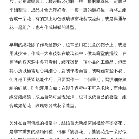
股，分別纏繞其上，纏繞時必須將一根一根的絲線依一定順序
平鋪整理，成品才會光澤好看。一瓣一瓣的纏好後，再將之組
合成一朵花，有的加上彩色玻璃珠當花蕊或流蘇，或是與通草
花一起組合，也有作成蝴蝶的造型。
早期的纏花除了作為髮飾外，也常應用在兒童的帽子上，或運
用其技法，作成一大束後裝在玻璃箱中，做為廳堂的擺設，在
舊時的客家莊中多可看到，纏花雖是一項小品的工藝品，但因
其小所以極需耐心與細心，對初學者而言，初時雖有些不易，
但各種工藝皆熟能生巧，只要習作一、二個星期，習慣細微絲
線的細膩，則能運用自如；在製作過程中不可為求快，而使絲
線交錯纏繞，成品自然可呈現光澤，也可以依自己的喜愛，組
合成如菊花、玫瑰等各式花朵造型。
另外在台灣傳統的禮俗中，結婚當天新娘需回禮給準婆婆花，
是非常重要的結婚回禮，俗稱「婆婆花」，婆婆花是一朵好似