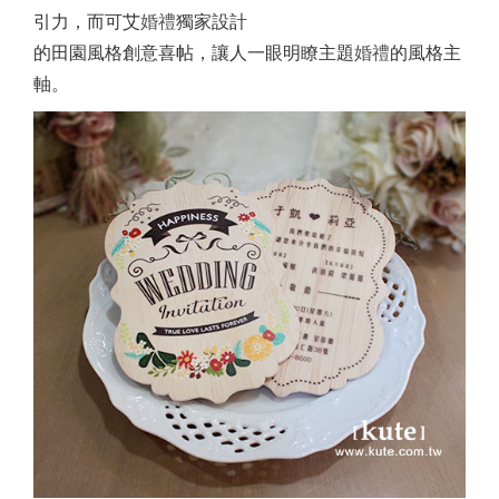
引力，而可艾
婚禮
獨家設計
的田園風格創意喜帖，讓人一眼明瞭主題
婚禮
的風格主
軸。