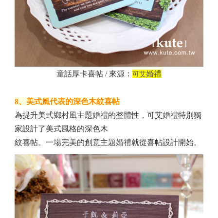
童話厚卡喜帖 / 來源：
婚禮
可艾
8、美式風代表的深色木紋喜帖
為提升美式鄉村風主題
婚禮
的整體性，可艾
婚禮
特別獨
家設計了美式風格的深色木
紋喜帖。一場完美的創意主題
婚禮
就從喜帖設計開始。