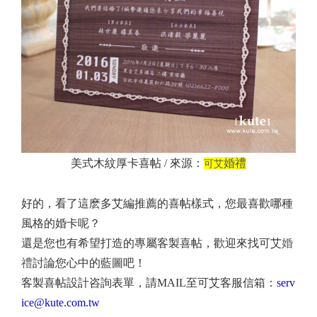
美式木紋厚卡喜帖 / 來源：
婚禮
可艾
好的，看了這麽多艾編推薦的喜帖樣式，您最喜歡哪種
風格的婚卡呢？
還是您也有希望打造的專屬客製喜帖，歡迎來找可艾
婚
禮
討論您心中的藍圖吧！
客製喜帖設計咨詢表單，請MAIL至可艾客服信箱：
serv
ice@kute.com.tw