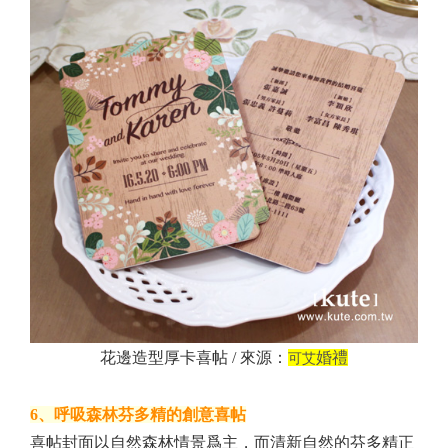
花邊造型厚卡喜帖 / 來源：
婚禮
可艾
6、呼吸森林芬多精的創意喜帖
喜帖封面以自然森林情景爲主，而清新自然的芬多精正