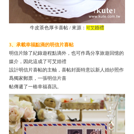
牛皮茶色厚卡喜帖 / 來源：
婚禮
可艾
3、承載幸福點滴的明信片喜帖
明信片除了紀錄遊程點滴外，也可作爲分享旅遊回憶的
媒介，因此這成了可艾
婚禮
設計明信片喜帖的主軸，喜帖封面特意以新人
婚紗
照作
爲獨家郵票，一張明信片喜
帖傳遞了一樁幸福喜訊。