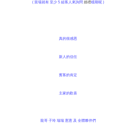
( 當場就有 至少 5 組客人來詢問
婚禮
檔期呢 )
真的很感恩
新人的信任
賓客的肯定
主家的歡喜
龍哥 子玲 瑞瑞 憲憲 及 全體夥伴們