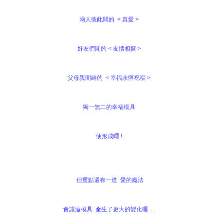
兩人彼此間的 < 真愛 >
好友們間的 < 友情相挺 >
父母親間給的 < 幸福永恆祝福 >
獨一無二的幸福模具
便形成囉 !
但重點還有一道 愛的魔法
會讓這模具 產生了更大的變化喔.....