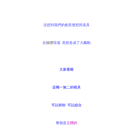
沒想到我們的創意發想與道具
在
婚禮
現場 竟然造成了大轟動
大家看喔
這獨一無二的模具
可以拆卸 可以組合
整個是
立體的