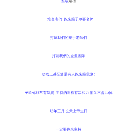
整場
婚禮
一堆賓客們 跑來跟子玲要名片
打聽我們的樂手老師們
打聽我們的企畫團隊
哈哈....甚至於還有人跑來跟我說 :
子玲你非常有氣質 主持的過程有親和力 卻又不會Lo掉
明年三月 玄天上帝生日
一定要你來主持