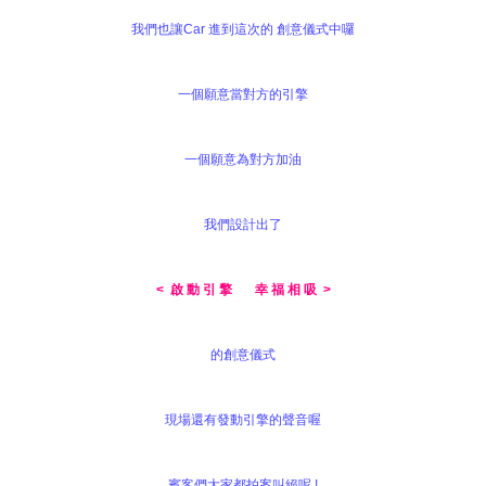
我們也讓Car 進到這次的 創意儀式中囉
一個願意當對方的引擎
一個願意為對方加油
我們設計出了
< 啟 動 引 擎 幸 福 相 吸 >
的創意儀式
現場還有發動引擎的聲音喔
賓客們大家都拍案叫絕呢 !