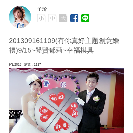
子玲
201309161109(有你真好主題創意婚
禮)9/15~登賢郁莉~幸福模具
9/9/2015 瀏覽：1117