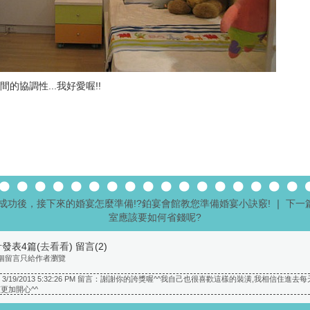
協調性...我好愛喔!!
婚成功後，接下來的婚宴怎麼準備!?鉑宴會館教您準備婚宴小訣竅!
｜
下一
室應該要如何省錢呢?
發表4篇(
去看看
) 留言(
2
)
個留言只給作者瀏覽
nini 於 3/19/2013 5:32:26 PM 留言：謝謝你的誇獎喔^^我自己也很喜歡這樣的裝潢,我相信住
更加開心^^