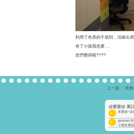
利用了色系的不規則，活絡出房間的
有了小孩我也要.....
您們覺得呢????
上一篇： 求
@蜜蜜@ 累計
未開放~這
1
lgnini
2
小朋友應該