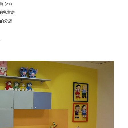
(><)
的兒童房
的分店
.