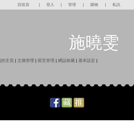
回首頁
|
登入
|
管理
|
購物
|
私訊
施曉雯
我的主頁
|
文摘管理
|
留言管理
|
網誌收藏
|
基本設定
|