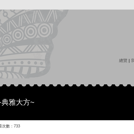
總覽
|
~典雅大方~
 觀看次數：733