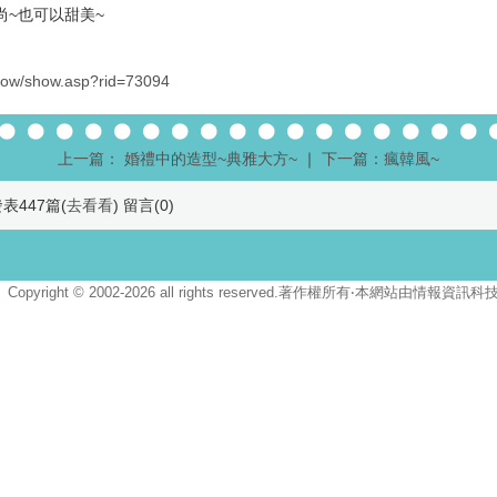
尚~也可以甜美~
show/show.asp?rid=73094
上一篇： 婚禮中的造型~典雅大方~
｜
下一篇：瘋韓風~
表447篇(
去看看
) 留言(
0
)
Copyright © 2002-2026 all rights reserved.著作權所有‧本網站由情