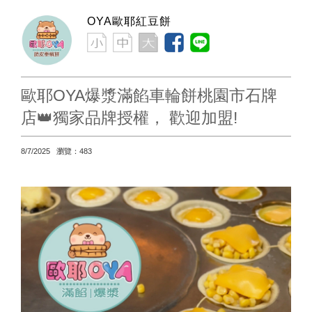
OYA歐耶紅豆餅
歐耶OYA爆漿滿餡車輪餅桃園市石牌
店👑獨家品牌授權， 歡迎加盟!
8/7/2025 瀏覽：483