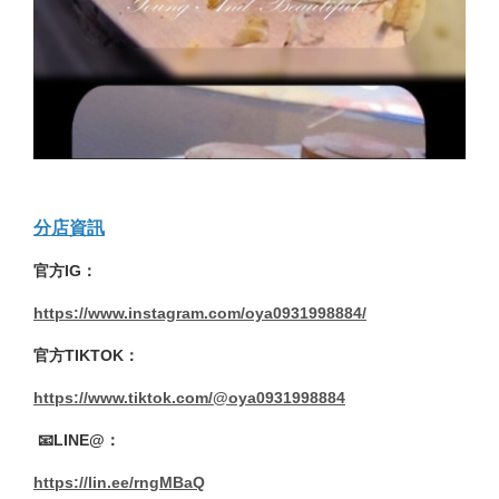
分店資訊
官方IG：
https://www.instagram.com/oya0931998884/
官方TIKTOK：
https://www.tiktok.com/@oya0931998884
📧LINE@：
https://lin.ee/rngMBaQ