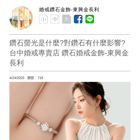
婚戒鑽石金飾-東興金長利
鑽石螢光是什麼?對鑽石有什麼影響?
台中婚戒專賣店 鑽石婚戒金飾-東興金
長利
4/24/2025 瀏覽：718