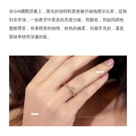
在GIA國際證書上，螢光的強弱程度會被仔細地標示出來，從無
到非常強，一如夜空中星辰的亮度分級。而顏色，則如同調色
盤般豐富，有著橙黃的熱情、粉色的嬌柔，但最常見的，還是
那抹寧靜而深邃的藍。