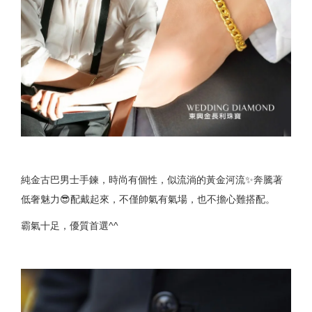
純金古巴男士手鍊，時尚有個性，似流淌的黃金河流✨奔騰著
低奢魅力😎配戴起來，不僅帥氣有氣場，也不擔心難搭配。
霸氣十足，優質首選^^