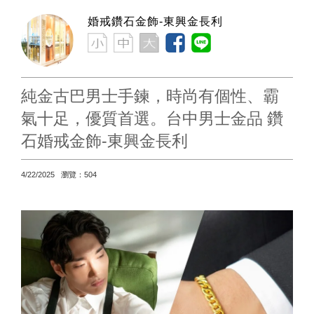
婚戒鑽石金飾-東興金長利
純金古巴男士手鍊，時尚有個性、霸
氣十足，優質首選。台中男士金品 鑽
石婚戒金飾-東興金長利
4/22/2025 瀏覽：504