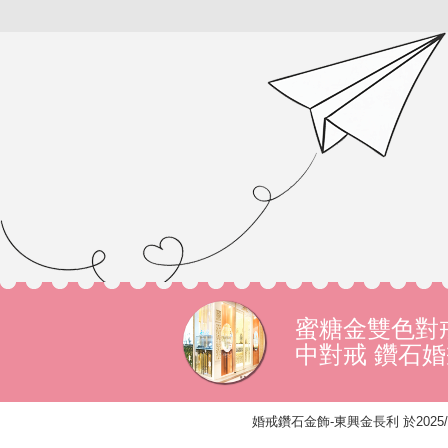
蜜糖金雙色對
中對戒 鑽石
婚戒鑽石金飾-東興金長利 於2025/