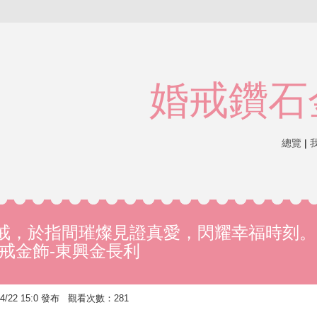
婚戒鑽石
總覽
|
戒，於指間璀燦見證真愛，閃耀幸福時刻。
婚戒金飾-東興金長利
4/22 15:0 發布 觀看次數：281