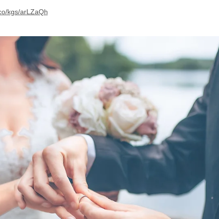
.co/kgs/arLZaQh