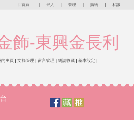
回首頁
|
登入
|
管理
|
購物
|
私訊
金飾-東興金長利
我的主頁
|
文摘管理
|
留言管理
|
網誌收藏
|
基本設定
|
台