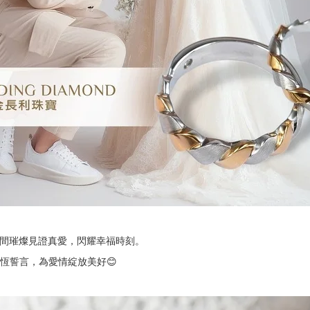
指間璀燦見證真愛，閃耀幸福時刻。
恆誓言，為愛情綻放美好😊