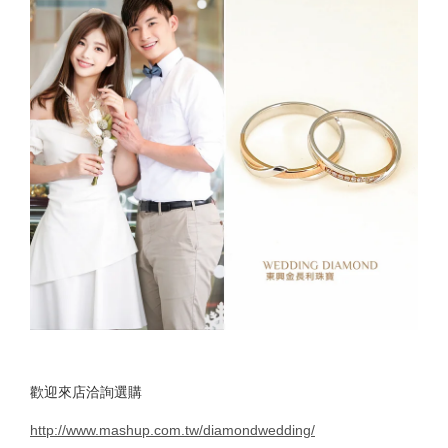
歡迎來店洽詢選購
http://www.mashup.com.tw/diamondwedding/