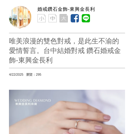
婚戒鑽石金飾-東興金長利
唯美浪漫的雙色對戒，是此生不渝的
愛情誓言。台中結婚對戒 鑽石婚戒金
飾-東興金長利
4/22/2025 瀏覽：295