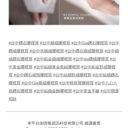
#台中鑽石哪裡買
#台中婚戒哪裡買
#台中Gia鑽石哪裡買
#台中
鑽戒哪裡買
#台中求婚戒哪裡買
#台中鑽石婚戒哪裡買
#台中婚
戒鑽石哪裡買
#台中鉑金婚戒哪裡買
#台中gia鑽戒哪裡買
#台
中黃金哪裡買
#台中結婚黃金套組哪裡買
#台中鉑金對戒哪裡
買
#台中鑽石戒指哪裡買
#台中結婚對戒哪裡買
#台中結婚鑽石
哪裡買
#台中Gia婚戒哪裡買
#台中輕珠寶哪裡買
#台中八心八
箭鑽石哪裡買
#台中結婚金飾哪裡買
#台中黃金手鍊
#台中開運
招財
本平台由情報資訊科技有限公司 維護建置