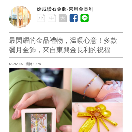
婚戒鑽石金飾-東興金長利
最閃耀的金品禮物，溫暖心意！多款
彌月金飾，來自東興金長利的祝福
4/22/2025 瀏覽：278