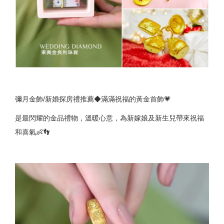
彌月金飾/新婚探房禮推薦◆滿滿祝福的黃金首飾💗
是最閃耀的金品禮物，溫暖心意，為新嫁娘及新生兒帶來祝福
和喜氣👶👣